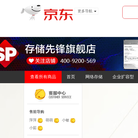
更多导航
服装城
食品
金融
查看所有商品
首页
网络存储
企业扩容型
售前导购
萍萍
萌萌
小敏
小茹