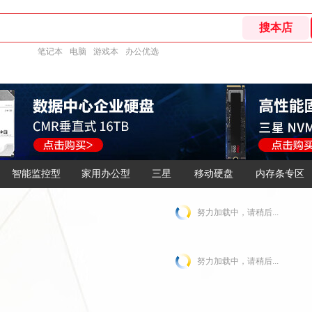
笔记本
电脑
游戏本
办公优选
智能监控型
家用办公型
三星
移动硬盘
内存条专区
努力加载中，请稍后...
努力加载中，请稍后...