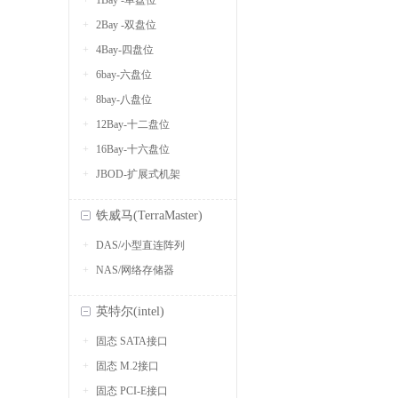
1Bay -单盘位
2Bay -双盘位
4Bay-四盘位
6bay-六盘位
8bay-八盘位
12Bay-十二盘位
16Bay-十六盘位
JBOD-扩展式机架
铁威马(TerraMaster)
DAS/小型直连阵列
NAS/网络存储器
英特尔(intel)
固态 SATA接口
固态 M.2接口
固态 PCI-E接口